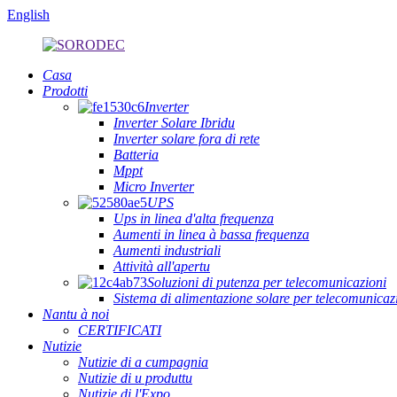
English
Casa
Prodotti
Inverter
Inverter Solare Ibridu
Inverter solare fora di rete
Batteria
Mppt
Micro Inverter
UPS
Ups in linea d'alta frequenza
Aumenti in linea à bassa frequenza
Aumenti industriali
Attività all'apertu
Soluzioni di putenza per telecomunicazioni
Sistema di alimentazione solare per telecomunic
Nantu à noi
CERTIFICATI
Nutizie
Nutizie di a cumpagnia
Nutizie di u produttu
Nutizie di l'Expo