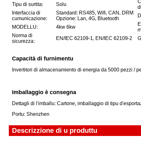
C
Tipu di surtita:
Solu
d
Interfaccia di
Standard: RS485, Wifi, CAN, DRM
D
cumunicazione:
Opzione: Lan, 4G, Bluetooth
E
MODELLU:
4kw 6kw
m
Norma di
EN/IEC 62109-1, EN/IEC 62109-2
G
sicurezza:
Capacità di furnimentu
Invertitori di almacenamiento di energia da 5000 pezzi / 
Imballaggio è consegna
Dettagli di l'imballu: Cartone, imballaggio di tipu d'esport
Portu: Shenzhen
Descrizzione di u produttu