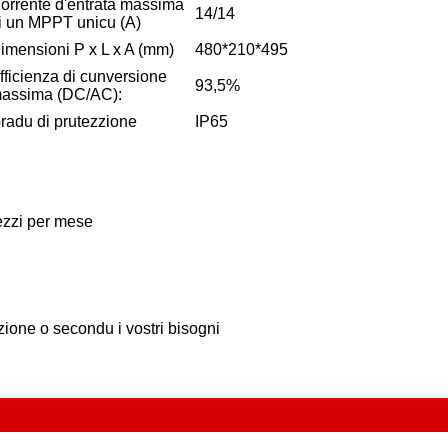
orrente d'entrata massima
14/14
i un MPPT unicu (A)
imensioni P x L x A (mm)
480*210*495
fficienza di cunversione
93,5%
assima (DC/AC):
radu di prutezzione
IP65
pezzi per mese
azione o secondu i vostri bisogni