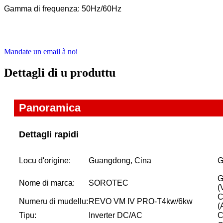
Gamma di frequenza: 50Hz/60Hz
Mandate un email à noi
Dettagli di u produttu
Panoramica
Dettagli rapidi
Locu d'origine:
Guangdong, Cina
G
G
Nome di marca:
SOROTEC
(
C
Numeru di mudellu:
REVO VM IV PRO-T
4kw/6kw
(
Tipu:
Inverter DC/AC
C