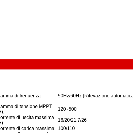
amma di frequenza
50Hz/60Hz (Rilevazione automatic
amma di tensione MPPT
120~500
V):
orrente di uscita massima
16/20/21.7/26
A)
orrente di carica massima:
100/110