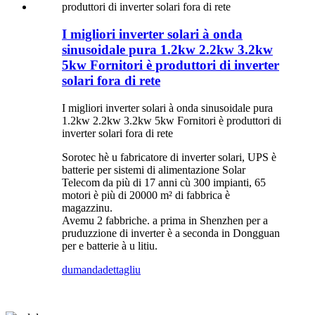
I migliori inverter solari à onda
sinusoidale pura 1.2kw 2.2kw 3.2kw
5kw Fornitori è produttori di inverter
solari fora di rete
I migliori inverter solari à onda sinusoidale pura
1.2kw 2.2kw 3.2kw 5kw Fornitori è produttori di
inverter solari fora di rete
Sorotec hè u fabricatore di inverter solari, UPS è
batterie per sistemi di alimentazione Solar
Telecom da più di 17 anni cù 300 impianti, 65
motori è più di 20000 m² di fabbrica è
magazzinu.
Avemu 2 fabbriche. a prima in Shenzhen per a
pruduzzione di inverter è a seconda in Dongguan
per e batterie à u litiu.
dumanda
dettagliu