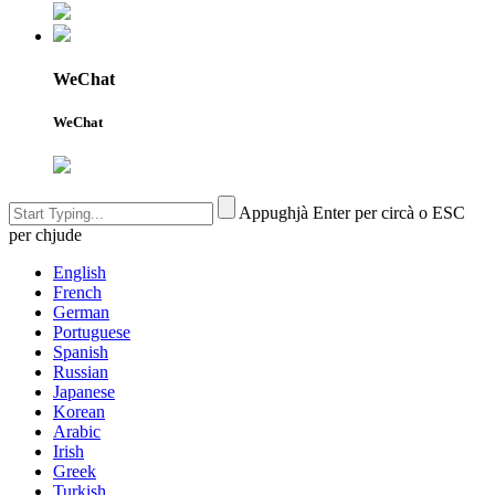
WeChat
WeChat
Appughjà Enter per circà o ESC
per chjude
English
French
German
Portuguese
Spanish
Russian
Japanese
Korean
Arabic
Irish
Greek
Turkish