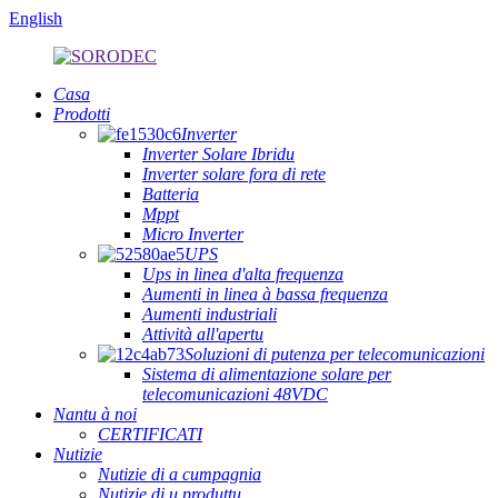
English
Casa
Prodotti
Inverter
Inverter Solare Ibridu
Inverter solare fora di rete
Batteria
Mppt
Micro Inverter
UPS
Ups in linea d'alta frequenza
Aumenti in linea à bassa frequenza
Aumenti industriali
Attività all'apertu
Soluzioni di putenza per telecomunicazioni
Sistema di alimentazione solare per
telecomunicazioni 48VDC
Nantu à noi
CERTIFICATI
Nutizie
Nutizie di a cumpagnia
Nutizie di u produttu