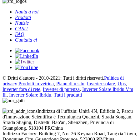
Nantu à noi
Prodotti
Nutizie
CASU
FAQ
Cuntatta ci
© Dritti d'autore - 2010-2021: Tutti i diritti riservati.
Pulitica di
privacy
Prodotti in vetrina
,
Pianu di u situ
,
Inverter solare
,
Ups
,
Inverter fora di rete
,
Inverter di putenza
,
Inverter Solare Ibridu Vm
Iii
,
Inverter Solare Ibridu
,
Tutti i prudutti
Indirizzu di l'uffiziu: Unità 4N, Edificiu 2, Parcu
d'Innuvazione Scientifica è Tecnulugica Quanzhi, Strada Song'an,
Strada Shajing, Distrettu Bao'an, Shenzhen, Pruvincia di
Guangdong, 518104 PRChina
Indirizzu Factory: Building 7, No. 26 Keyuan Road, Tangxia Town,
Dongguan City, Guangdong Province, 523000 PRChina