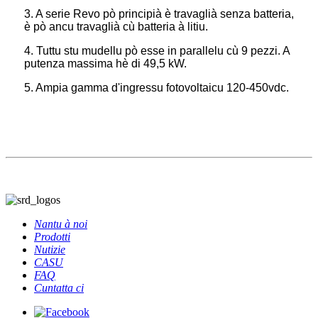
3. A serie Revo pò principià è travaglià senza batteria,
è pò ancu travaglià cù batteria à litiu.
4. Tuttu stu mudellu pò esse in parallelu cù 9 pezzi. A
putenza massima hè di 49,5 kW.
5. Ampia gamma d'ingressu fotovoltaicu 120-450vdc.
Nantu à noi
Prodotti
Nutizie
CASU
FAQ
Cuntatta ci