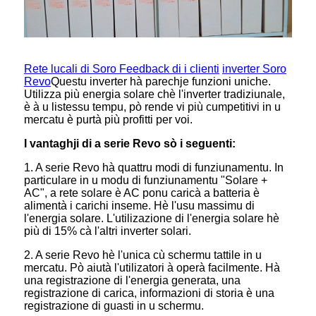
Rete lucali di Soro Feedback di i clienti
inverter Soro
Revo
Questu inverter hà parechje funzioni uniche.
Utilizza più energia solare chè l'inverter tradiziunale,
è à u listessu tempu, pò rende vi più cumpetitivi in ​​u
mercatu è purtà più profitti per voi.
I vantaghji di a serie Revo sò i seguenti:
1. A serie Revo hà quattru modi di funziunamentu. In
particulare in u modu di funziunamentu "Solare +
AC", a rete solare è AC ponu caricà a batteria è
alimentà i carichi inseme. Hè l'usu massimu di
l'energia solare. L'utilizazione di l'energia solare hè
più di 15% cà l'altri inverter solari.
2. A serie Revo hè l'unica cù schermu tattile in u
mercatu. Pò aiutà l'utilizatori à operà facilmente. Hà
una registrazione di l'energia generata, una
registrazione di carica, informazioni di storia è una
registrazione di guasti in u schermu.