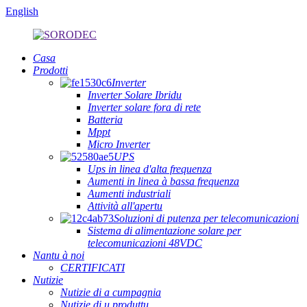
English
Casa
Prodotti
Inverter
Inverter Solare Ibridu
Inverter solare fora di rete
Batteria
Mppt
Micro Inverter
UPS
Ups in linea d'alta frequenza
Aumenti in linea à bassa frequenza
Aumenti industriali
Attività all'apertu
Soluzioni di putenza per telecomunicazioni
Sistema di alimentazione solare per
telecomunicazioni 48VDC
Nantu à noi
CERTIFICATI
Nutizie
Nutizie di a cumpagnia
Nutizie di u produttu