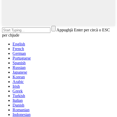
Appughjà Enter per circà o ESC
per chjude
English
French
German
Portuguese
Spanish
Russian
Japanese
Korean
Arabic
Irish
Greek
Turkish
Italian
Danish
Romanian
Indonesian