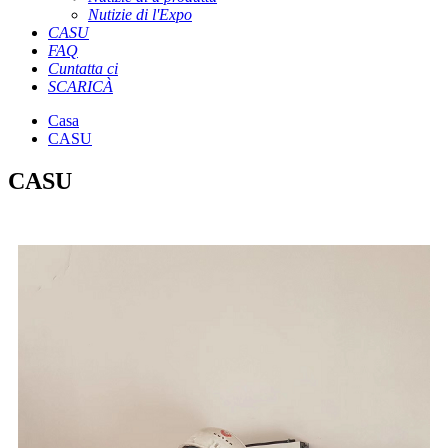
Nutizie di l'Expo
CASU
FAQ
Cuntatta ci
SCARICÀ
Casa
CASU
CASU