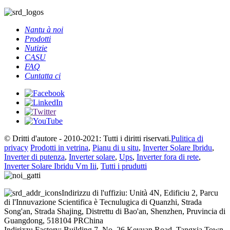
Nantu à noi
Prodotti
Nutizie
CASU
FAQ
Cuntatta ci
© Dritti d'autore - 2010-2021: Tutti i diritti riservati.
Pulitica di
privacy
Prodotti in vetrina
,
Pianu di u situ
,
Inverter Solare Ibridu
,
Inverter di putenza
,
Inverter solare
,
Ups
,
Inverter fora di rete
,
Inverter Solare Ibridu Vm Iii
,
Tutti i prudutti
Indirizzu di l'uffiziu: Unità 4N, Edificiu 2, Parcu
di l'Innuvazione Scientifica è Tecnulugica di Quanzhi, Strada
Song'an, Strada Shajing, Distrettu di Bao'an, Shenzhen, Pruvincia di
Guangdong, 518104 PRChina
Indirizzu Factory: Building 7, No. 26 Keyuan Road, Tangxia Town,