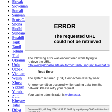
Slovak
Slovenian
Somali
Samoan
Scots Gaelic
Shona
Sindhi
Sundanese
Swahili
Tajik
Tamil
Telugu
Thai
Ukrainian
Urdu
Uzbek
Vietnamese
Welsh
Xhosa
Yiddish
Yoruba
Zulu
Kinyarwanda
Tatar
Oriya