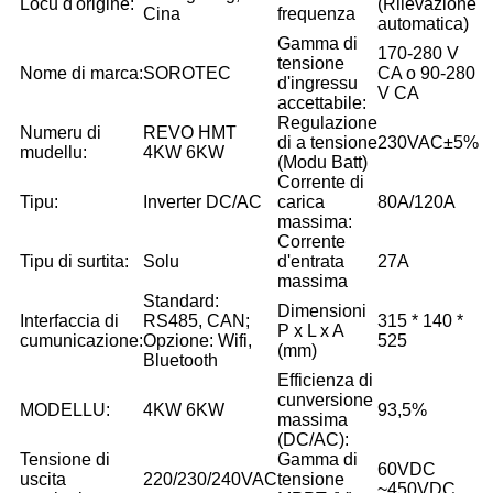
Locu d'origine:
(Rilevazione
Cina
frequenza
automatica)
Gamma di
170-280 V
tensione
Nome di marca:
SOROTEC
CA o 90-280
d'ingressu
V CA
accettabile:
Regulazione
Numeru di
REVO HMT
di a tensione
230VAC±5%
mudellu:
4KW 6KW
(Modu Batt)
Corrente di
Tipu:
Inverter DC/AC
carica
80A/120A
massima:
Corrente
Tipu di surtita:
Solu
d'entrata
27A
massima
Standard:
Dimensioni
Interfaccia di
RS485, CAN;
315 * 140 *
P x L x A
cumunicazione:
Opzione: Wifi,
525
(mm)
Bluetooth
Efficienza di
cunversione
MODELLU:
4KW 6KW
93,5%
massima
(DC/AC):
Tensione di
Gamma di
60VDC
uscita
220/230/240VAC
tensione
~450VDC