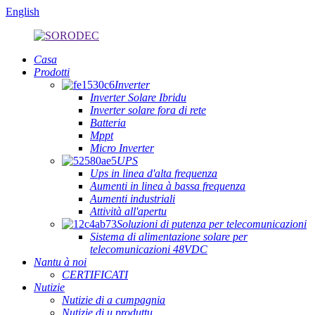
English
Casa
Prodotti
Inverter
Inverter Solare Ibridu
Inverter solare fora di rete
Batteria
Mppt
Micro Inverter
UPS
Ups in linea d'alta frequenza
Aumenti in linea à bassa frequenza
Aumenti industriali
Attività all'apertu
Soluzioni di putenza per telecomunicazioni
Sistema di alimentazione solare per
telecomunicazioni 48VDC
Nantu à noi
CERTIFICATI
Nutizie
Nutizie di a cumpagnia
Nutizie di u produttu