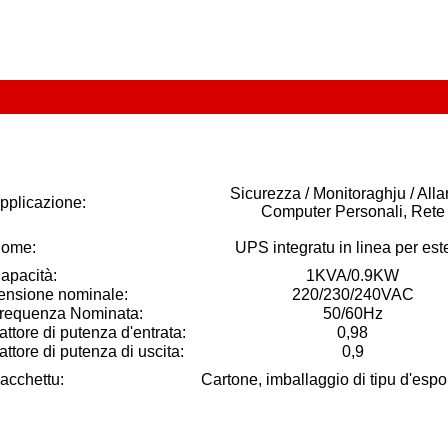
Sicurezza / Monitoraghju / Alla
pplicazione:
Computer Personali, Rete
ome:
UPS integratu in linea per est
apacità:
1KVA/0.9KW
ensione nominale:
220/230/240VAC
requenza Nominata:
50/60Hz
attore di putenza d'entrata:
0,98
attore di putenza di uscita:
0,9
acchettu:
Cartone, imballaggio di tipu d'espo