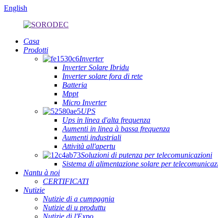
English
Casa
Prodotti
Inverter
Inverter Solare Ibridu
Inverter solare fora di rete
Batteria
Mppt
Micro Inverter
UPS
Ups in linea d'alta frequenza
Aumenti in linea à bassa frequenza
Aumenti industriali
Attività all'apertu
Soluzioni di putenza per telecomunicazioni
Sistema di alimentazione solare per telecomunic
Nantu à noi
CERTIFICATI
Nutizie
Nutizie di a cumpagnia
Nutizie di u produttu
Nutizie di l'Expo