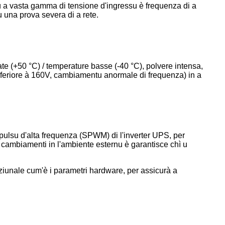
 Cù a vasta gamma di tensione d'ingressu è frequenza di a
 una prova severa di a rete.
te (+50 °C) / temperature basse (-40 °C), polvere intensa,
inferiore à 160V, cambiamentu anormale di frequenza) in a
mpulsu d'alta frequenza (SPWM) di l'inverter UPS, per
i cambiamenti in l'ambiente esternu è garantisce chì u
radiziunale cum'è i parametri hardware, per assicurà a