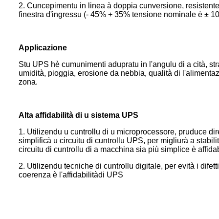
2. Cuncepimentu in linea à doppia cunversione, resistente à
finestra d'ingressu (- 45% + 35% tensione nominale è ± 1
Applicazione
Stu UPS hè cumunimenti adupratu in l'angulu di a cità, str
umidità, pioggia, erosione da nebbia, qualità di l'alimen
zona.
Alta affidabilità di u sistema UPS
1. Utilizendu u cuntrollu di u microprocessore, pruduce di
simplificà u circuitu di cuntrollu UPS, per migliurà a stab
circuitu di cuntrollu di a macchina sia più simplice è affidab
2. Utilizendu tecniche di cuntrollu digitale, per evità i dif
coerenza è l'affidabilità
di UPS