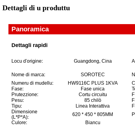
Dettagli di u produttu
Panoramica
Dettagli rapidi
Locu d'origine:
Guangdong, Cina
A
Nome di marca:
SOROTEC
N
Numeru di mudellu:
HW9116C PLUS 1KVA
C
Fase:
Fase unica
T
Prutezzione:
Cortu circuitu
F
Pesu:
85 chilò
F
Tipu:
Linea Interattiva
F
Dimensione
620 * 450 * 805MM
P
(L*P*A):
Culore:
Biancu