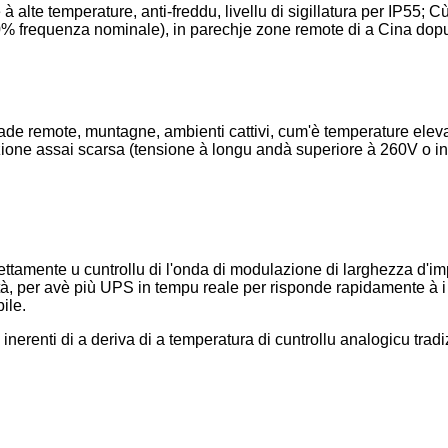
 alte temperature, anti-freddu, livellu di sigillatura per IP55;
0% frequenza nominale), in parechje zone remote di a Cina dopu
ade remote, muntagne, ambienti cattivi, cum'è temperature eleva
tazione assai scarsa (tensione à longu andà superiore à 260V o 
rettamente u cuntrollu di l'onda di modulazione di larghezza d'i
ilità, per avè più UPS in tempu reale per risponde rapidamente à 
ile.
etti inerenti di a deriva di a temperatura di cuntrollu analogicu t