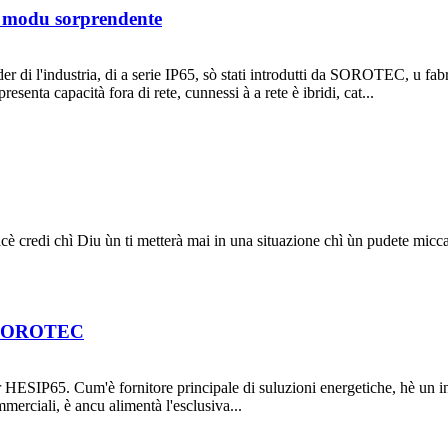
n modu sorprendente
leader di l'industria, di a serie IP65, sò stati introdutti da SOROTEC, u fa
resenta capacità fora di rete, cunnessi à a rete è ibridi, cat...
iacè credi chì Diu ùn ti metterà mai in una situazione chì ùn pudete micca
di SOROTEC
ter HESIP65. Cum'è fornitore principale di suluzioni energetiche, hè un i
merciali, è ancu alimentà l'esclusiva...