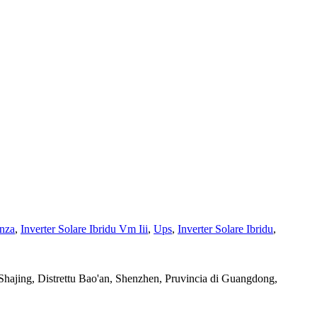
enza
,
Inverter Solare Ibridu Vm Iii
,
Ups
,
Inverter Solare Ibridu
,
a Shajing, Distrettu Bao'an, Shenzhen, Pruvincia di Guangdong,