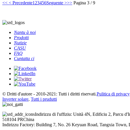
<<
< Precedente
1
2
3
4
5
6
Seguente >
>>
Pagina 3 / 9
Nantu à noi
Prodotti
Nutizie
CASU
FAQ
Cuntatta ci
© Dritti d'autore - 2010-2021: Tutti i diritti riservati.
Pulitica di privacy
Inverter solare
,
Tutti i prudutti
Indirizzu di l'uffiziu: Unità 4N, Edificiu 2, Parcu
518104 PRChina
Indirizzu Factory: Building 7, No. 26 Keyuan Road, Tangxia Town