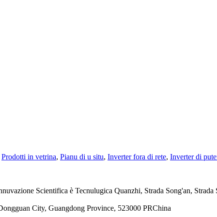
Prodotti in vetrina
,
Pianu di u situ
,
Inverter fora di rete
,
Inverter di put
 d'Innuvazione Scientifica è Tecnulugica Quanzhi, Strada Song'an, Strad
, Dongguan City, Guangdong Province, 523000 PRChina