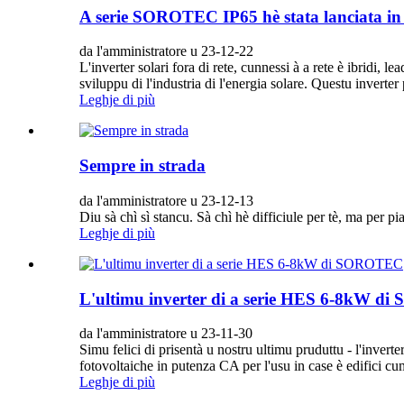
A serie SOROTEC IP65 hè stata lanciata i
da l'amministratore u 23-12-22
L'inverter solari fora di rete, cunnessi à a rete è ibridi, 
sviluppu di l'industria di l'energia solare. Questu inverter p
Leghje di più
Sempre in strada
da l'amministratore u 23-12-13
Diu sà chì sì stancu. Sà chì hè difficiule per tè, ma per p
Leghje di più
L'ultimu inverter di a serie HES 6-8kW 
da l'amministratore u 23-11-30
Simu felici di prisentà u nostru ultimu pruduttu - l'inver
fotovoltaiche in putenza CA per l'usu in case è edifici cum
Leghje di più