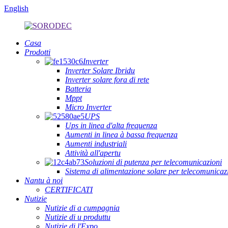
English
Casa
Prodotti
Inverter
Inverter Solare Ibridu
Inverter solare fora di rete
Batteria
Mppt
Micro Inverter
UPS
Ups in linea d'alta frequenza
Aumenti in linea à bassa frequenza
Aumenti industriali
Attività all'apertu
Soluzioni di putenza per telecomunicazioni
Sistema di alimentazione solare per telecomunic
Nantu à noi
CERTIFICATI
Nutizie
Nutizie di a cumpagnia
Nutizie di u produttu
Nutizie di l'Expo