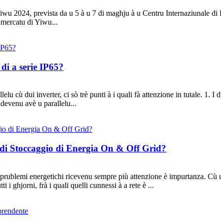
iwu 2024, prevista da u 5 à u 7 di maghju à u Centru Internaziunale di
 mercatu di Yiwu...
 di a serie IP65?
lu cù dui inverter, ci sò trè punti à i quali fà attenzione in tutale. 1. I
er devenu avè u parallelu...
r di Stoccaggio di Energia On & Off Grid?
energetichi ricevenu sempre più attenzione è impurtanza. Cù u svil
i i ghjorni, frà i quali quelli cunnessi à a rete è ...