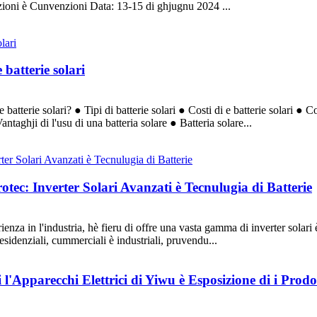
ioni è Cunvenzioni Data: 13-15 di ghjugnu 2024 ...
 batterie solari
tterie solari? ● Tipi di batterie solari ● Costi di e batterie solari ● 
antaghji di l'usu di una batteria solare ● Batteria solare...
rotec: Inverter Solari Avanzati è Tecnulugia di Batterie
za in l'industria, hè fieru di offre una vasta gamma di inverter solari è sul
residenziali, cummerciali è industriali, pruvendu...
 l'Apparecchi Elettrici di Yiwu è Esposizione di i Prodo