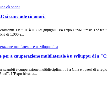
 si cunclude cù onori!
avvenimentu. Da u 26 à u 30 di ghjugnu, l'8a Expo Cina-Eurasia s'hè te
Più di 1.000 e...
per a cuuperazione multilaterale è u sviluppu di a "C
scambii è cuuperazione multidisciplinari trà a Cina è i paesi di a regi
 Road". L'Expo hè stata...